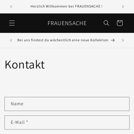
Direkt
zum
Herzlich Willkommen bei FRAUENSACHE !
In 
Inhalt
FRAUENSACHE
Warenkorb
Bei uns findest du wöchentlich eine neue Kollektion
GR
Kontakt
K
Name
o
n
E-Mail
*
t
a