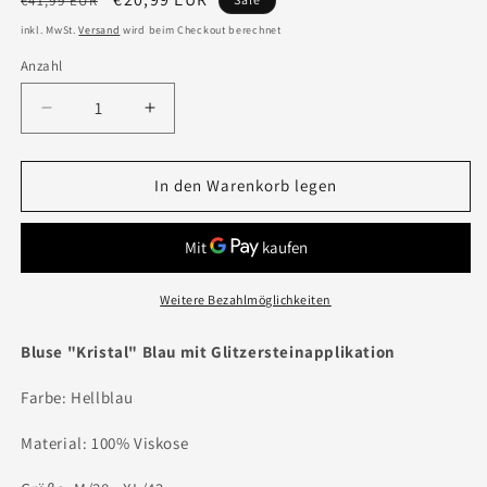
€41,99 EUR
Preis
inkl. MwSt.
Versand
wird beim Checkout berechnet
Anzahl
Verringere
Erhöhe
die
die
Menge
Menge
für
für
In den Warenkorb legen
Bluse
Bluse
&quot;Kristal&quot;
&quot;Kristal&quot;
Blau
Blau
Weitere Bezahlmöglichkeiten
Bluse "Kristal" Blau mit Glitzersteinapplikation
Farbe: Hellblau
Material: 100% Viskose