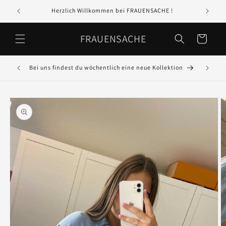
Direkt
zum
Herzlich Willkommen bei FRAUENSACHE !
In 
Inhalt
FRAUENSACHE
Warenkorb
Bei uns findest du wöchentlich eine neue Kollektion
GR
oduktinformationen
ringen