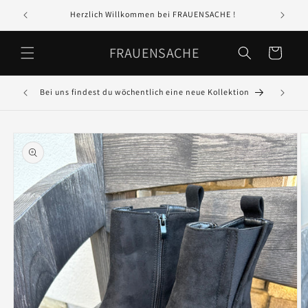
Direkt
zum
Herzlich Willkommen bei FRAUENSACHE !
In 
Inhalt
FRAUENSACHE
Warenkorb
Bei uns findest du wöchentlich eine neue Kollektion
GR
oduktinformationen
ringen