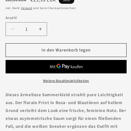
€51,99 EUR
Preis
inkl. MwSt.
Versand
wird beim Checkout berechnet
Anzahl
Verringere
Erhöhe
die
die
Menge
Menge
für
für
In den Warenkorb legen
Leinenkleid
Leinenkleid
&quot;Orchidee&quot;
&quot;Orchidee&quot;
Grün
Grün
Weitere Bezahlmöglichkeiten
Dieses ärmellose Sommerkleid strahlt pure Leichtigkeit
aus. Der florale Print in Rosa- und Blautönen auf hellem
Grund verleiht dem Look eine frische, feminine Note. Der
etwas asymmetrische Saum sorgt für einen fließenden
Fall, und die weißen Sneaker ergänzen das Outfit mit