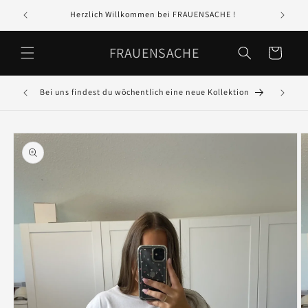
Direkt
zum
Herzlich Willkommen bei FRAUENSACHE !
In 
Inhalt
FRAUENSACHE
Warenkorb
Bei uns findest du wöchentlich eine neue Kollektion
GR
oduktinformationen
ringen