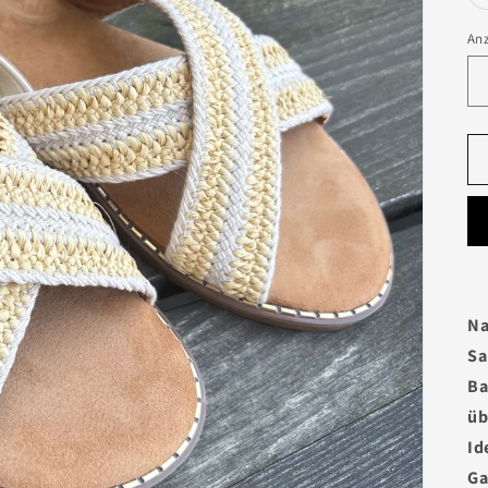
An
Na
Sa
Ba
üb
Id
Ga