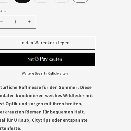
Variante
Variante
Variante
ausverkauft
ausverkauft
ausverkauft
oder
oder
oder
zahl
nicht
nicht
nicht
verfügbar
verfügbar
verfügbar
Verringere
Erhöhe
die
die
Menge
Menge
für
für
In den Warenkorb legen
Sandalen
Sandalen
&quot;Sunny&quot;
&quot;Sunny&quot;
Weitere Bezahlmöglichkeiten
türliche Raffinesse für den Sommer: Diese
ndalen kombinieren weiches Wildleder mit
st-Optik und sorgen mit ihren breiten,
erkreuzten Riemen für bequemen Halt.
eal für Urlaub, Citytrips oder entspannte
rtenfeste.