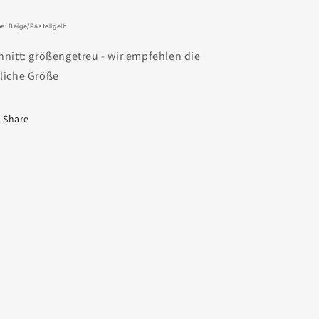
e: Beige/Pastellgelb
hnitt: größengetreu - wir empfehlen die
liche Größe
Share