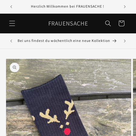
Direkt
zum
Herzlich Willkommen bei FRAUENSACHE !
In 
Inhalt
FRAUENSACHE
Warenkorb
Bei uns findest du wöchentlich eine neue Kollektion
GR
oduktinformationen
ringen