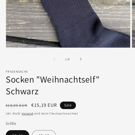
Medien
M
1
2
in
in
von
1
/
8
Modal
M
öffnen
ö
FRAUENSACHE
Socken "Weihnachtself"
Schwarz
Normaler
Verkaufspreis
€15,19 EUR
€18,99 EUR
Sale
Preis
inkl. MwSt.
Versand
wird beim Checkout berechnet
Größe