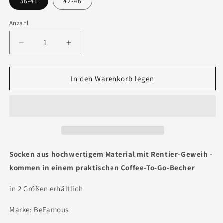
36-41
42-46
Anzahl
Verringere
Erhöhe
die
die
Menge
Menge
für
für
In den Warenkorb legen
Socken
Socken
&quot;Weihnachtself&quot;
&quot;Weihnachtself&quot;
Schwarz
Schwarz
Socken aus hochwertigem Material mit Rentier-Geweih -
kommen in einem praktischen Coffee-To-Go-Becher
in 2 Größen erhältlich
Marke: BeFamous